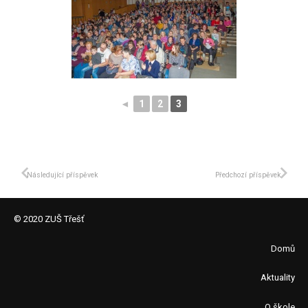
◄
1
2
3
Následující příspěvek
Předchozí příspěvek
© 2020 ZUŠ Třešť
Domů
Aktuality
O škole