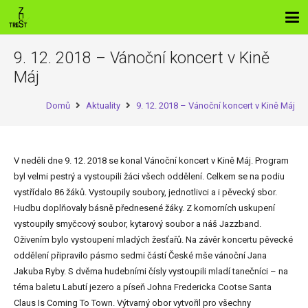
9. 12. 2018 – Vánoční koncert v Kině
Máj
Domů
Aktuality
9. 12. 2018 – Vánoční koncert v Kině Máj
V neděli dne 9. 12. 2018 se konal Vánoční koncert v Kině Máj. Program
byl velmi pestrý a vystoupili žáci všech oddělení. Celkem se na podiu
vystřídalo 86 žáků. Vystoupily soubory, jednotlivci a i pěvecký sbor.
Hudbu doplňovaly básně přednesené žáky. Z komorních uskupení
vystoupily smyčcový soubor, kytarový soubor a náš Jazzband.
Oživením bylo vystoupení mladých žesťařů. Na závěr koncertu pěvecké
oddělení připravilo pásmo sedmi částí České mše vánoční Jana
Jakuba Ryby. S dvěma hudebními čísly vystoupili mladí tanečníci – na
téma baletu Labutí jezero a píseň Johna Fredericka Cootse Santa
Claus Is Coming To Town. Výtvarný obor vytvořil pro všechny