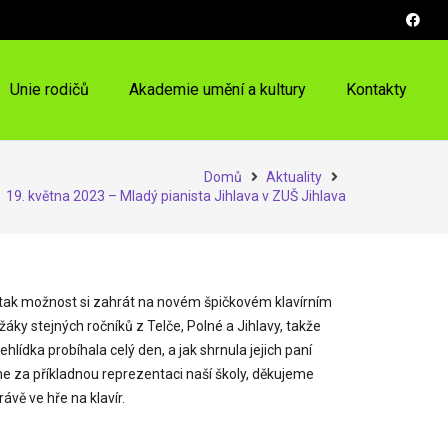
Unie rodičů
Akademie umění a kultury
Kontakty
Domů
Aktuality
19. května 2023 – Mladý pianista Jihlava v ZUŠ Jihlava
ali tak možnost si zahrát na novém špičkovém klavírním
áky stejných ročníků z Telče, Polné a Jihlavy, takže
hlídka probíhala celý den, a jak shrnula jejich paní
me za příkladnou reprezentaci naší školy, děkujeme
ávě ve hře na klavír.