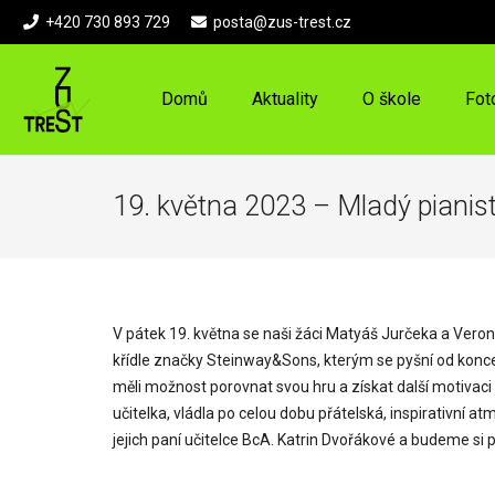
+420 730 893 729
posta@zus-trest.cz
Domů
Aktuality
O škole
Fot
19. května 2023 – Mladý pianist
V pátek 19. května se naši žáci Matyáš Jurčeka a Veroni
křídle značky Steinway&Sons, kterým se pyšní od konce m
měli možnost porovnat svou hru a získat další motivaci v
učitelka, vládla po celou dobu přátelská, inspirativní
jejich paní učitelce BcA. Katrin Dvořákové a budeme si př