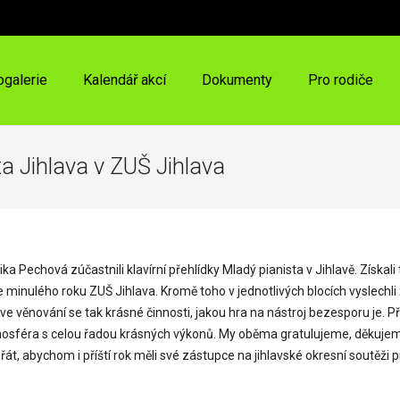
ogalerie
Kalendář akcí
Dokumenty
Pro rodiče
a Jihlava v ZUŠ Jihlava
ka Pechová zúčastnili klavírní přehlídky Mladý pianista v Jihlavě. Získ
inulého roku ZUŠ Jihlava. Kromě toho v jednotlivých blocích vyslechli ž
e věnování se tak krásné činnosti, jakou hra na nástroj bezesporu je. Pře
 atmosféra s celou řadou krásných výkonů. My oběma gratulujeme, děkuje
át, abychom i příští rok měli své zástupce na jihlavské okresní soutěži pr