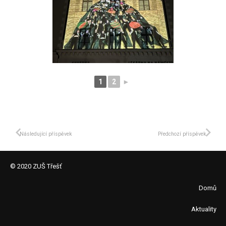
1
2
►
Následující příspěvek
Předchozí příspěvek
© 2020 ZUŠ Třešť
Domů
Aktuality