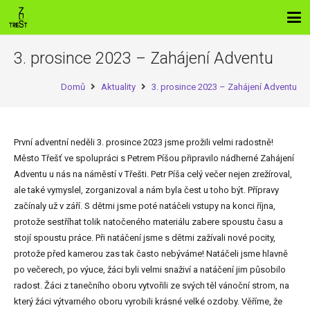
3. prosince 2023 – Zahájení Adventu
Domů
Aktuality
3. prosince 2023 – Zahájení Adventu
První adventní neděli 3. prosince 2023 jsme prožili velmi radostně!
Město Třešť ve spolupráci s Petrem Píšou připravilo nádherné Zahájení
Adventu u nás na náměstí v Třešti. Petr Píša celý večer nejen zrežíroval,
ale také vymyslel, zorganizoval a nám byla čest u toho být. Přípravy
začínaly už v září. S dětmi jsme poté natáčeli vstupy na konci října,
protože sestříhat tolik natočeného materiálu zabere spoustu času a
stojí spoustu práce. Při natáčení jsme s dětmi zažívali nové pocity,
protože před kamerou zas tak často nebýváme! Natáčeli jsme hlavně
po večerech, po výuce, žáci byli velmi snaživí a natáčení jim působilo
radost. Žáci z tanečního oboru vytvořili ze svých těl vánoční strom, na
který žáci výtvarného oboru vyrobili krásné velké ozdoby. Věříme, že