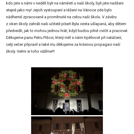
kdo jste s námi v neděli byli na náměstí u naší školy, byli jste nadšeni
stejně jako my! Jejich vystoupení a těšení na Vánoce zde bylo
nádherně zpracované a promítnuté na celou naši školu. V závěru
z oken školy zahráli naši učitelé píseň Byla cesta ušlapaná, aby dětem
předvedli, jak to mohou jednou hrát, když budou pilně cvičit a pracovat.
Děkujeme panu Petru Píšovi, který měl s námi trpělivost při natáčení,
celý večer připravil a také mu děkujeme za krásnou propagaci naší
školy. Velmi si toho vážíme!!!