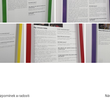
 vzpomínek a radosti
Náv