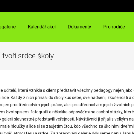
ogalerie
Kalendář akcí
Dokumenty
Pro rodiče
í tvoří srdce školy
erie učitelů, která vznikla s cílem představit všechny pedagogy nejen jak
vní lidé. Každý z nich přináší do školy kus sebe, své nadšení, zkušenosti a
ejen prostřednictvím jejich práce, ale i prostřednictvím jejich životních p
m životopisem, fotografií a několika odpověďmi na osobní otázky, které od
rii slavnostně představili veřejnosti. Návštěvníci ji přijali s velkým 
í malé hloučky a lidé si se zaujetím čtou, kdo všechno za školními dveřmi
její tvář, atmosféru a srdce. Za zpracování galerie děkujeme panu Janu 