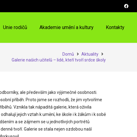
Unie rodičů
Akademie umění a kultury
Kontakty
Domů
Aktuality
Galerie našich učitelů – lidé, kteří tvoří srdce školy
o odborníky, ale především jako výjimečné osobnosti.
 osobní příběh. Proto jsme se rozhodli, že jim vytvoříme
říběhů. Vznikla tak nápaditá galerie, která oživila
halují jejich vztah k umění, ke škole i k žákům i k sobě
nadšením a se zájmem se u jednotlivých portrétů
 denně tvoří. Galerie se stala nejen ozdobou naší
Morkusovi!