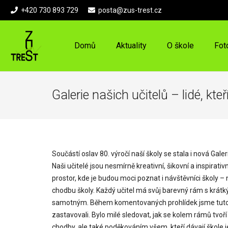
+420 730 893 729
posta@zus-trest.cz
Domů
Aktuality
O škole
Fot
Galerie našich učitelů – lidé, kteř
Součástí oslav 80. výročí naší školy se stala i nová Gal
Naši učitelé jsou nesmírně kreativní, šikovní a inspirati
prostor, kde je budou moci poznat i návštěvníci školy – n
chodbu školy. Každý učitel má svůj barevný rám s krátký
samotným. Během komentovaných prohlídek jsme tuto gale
zastavovali. Bylo milé sledovat, jak se kolem rámů tvoř
chodby, ale také poděkováním všem, kteří dávají škole 