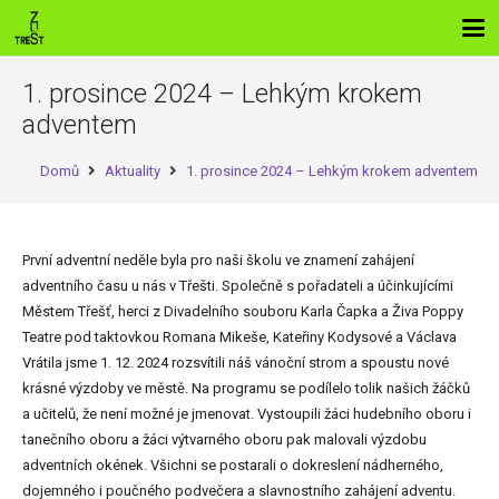
1. prosince 2024 – Lehkým krokem
adventem
Domů
Aktuality
1. prosince 2024 – Lehkým krokem adventem
První adventní neděle byla pro naši školu ve znamení zahájení
adventního času u nás v Třešti. Společně s pořadateli a účinkujícími
Městem Třešť, herci z Divadelního souboru Karla Čapka a Živa Poppy
Teatre pod taktovkou Romana Mikeše, Kateřiny Kodysové a Václava
Vrátila jsme 1. 12. 2024 rozsvítili náš vánoční strom a spoustu nové
krásné výzdoby ve městě. Na programu se podílelo tolik našich žáčků
a učitelů, že není možné je jmenovat. Vystoupili žáci hudebního oboru i
tanečního oboru a žáci výtvarného oboru pak malovali výzdobu
adventních okének. Všichni se postarali o dokreslení nádherného,
dojemného i poučného podvečera a slavnostního zahájení adventu.