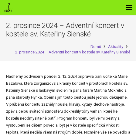
2. prosince 2024 – Adventní koncert v
kostele sv. Kateřiny Sienské
Domů
Aktuality
2. prosince 2024 – Adventní koncert v kostele sv. Kateřiny Sienské
Nádherný podvečer v pondělí 2. 12. 2024 připravila paní učitelka Marie
Bazalová, která zorganizovala krásný koncert v prostorách kostela sv.
Kateřiny Sienské s laskavým svolením pana faráře Martina Mokrého a
pana starosty Hynka. Oběma jim touto cestou ještě jednou děkujeme.
V průběhu koncertu zazněly housle, klavíry, kytary, dechové nástroje,
zpěv a celou sváteční atmosféru dokreslily tóny varhan, které ke
kostelu neodmyslitelně patří. Program koncertu byl velmi pestrý a
vystoupení se dětem povedla, byť je v kostele specifická vlhkost i
teplota, která nedělá všem nástrojům dobře. Nicméně vše se povedlo a