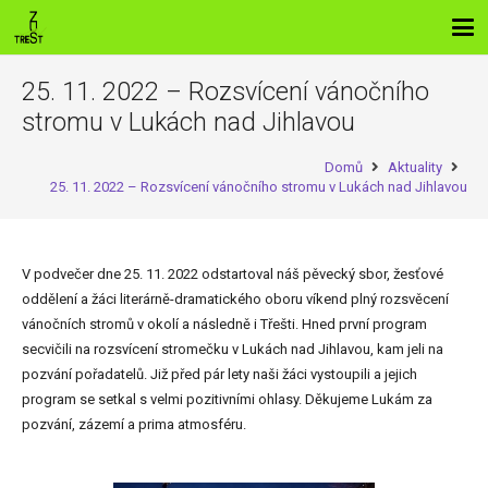
25. 11. 2022 – Rozsvícení vánočního
stromu v Lukách nad Jihlavou
Domů
Aktuality
25. 11. 2022 – Rozsvícení vánočního stromu v Lukách nad Jihlavou
V podvečer dne 25. 11. 2022 odstartoval náš pěvecký sbor, žesťové
oddělení a žáci literárně-dramatického oboru víkend plný rozsvěcení
vánočních stromů v okolí a následně i Třešti. Hned první program
secvičili na rozsvícení stromečku v Lukách nad Jihlavou, kam jeli na
pozvání pořadatelů. Již před pár lety naši žáci vystoupili a jejich
program se setkal s velmi pozitivními ohlasy. Děkujeme Lukám za
pozvání, zázemí a prima atmosféru.