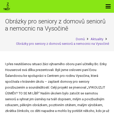
Obrázky pro seniory z domovů seniorů
a nemocnic na Vysočině
Domů
Aktuality
Obrázky pro seniory z domovů seniorů a nemocnic na Vysočině
I přes neutěšenou situaci žáci výtvarného oboru paní učitelky Bc. Eriky
Houserové svá dílka prezentovali. Byli jsme osloveni paní Evou
Šalandovou ke spolupráci s Centrem pro rodinu Vysočina, která
spočívala v krásném úkolu – zaplavit domovy pro seniory
povzbuzením a sounáležitostí. Celý projekt se jmenoval „VYKOUZLIT
ÚSMĚV? TO SE MI LÍBÍ!“ Naším úkolem bylo zatočit se samotou
seniorů a vyhnat jim úsměvy na tváři dopisem, milým a povzbudivým
vzkazem, pěkným obrázkem, pozitivním citátem, malým výrobkem,
zkrátka čímkoliv, co děti napadne a mohlo by potěšit někoho, kdo je už