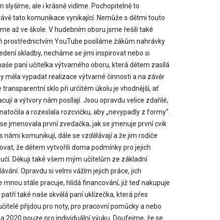
 slyšíme, ale i krásně vidíme. Pochopitelně to
rávě tato komunikace vynikající. Nemůže s dětmi touto
íme až ve škole. V hudebním oboru jsme řešili také
spoň prostřednictvím YouTube posíláme žákům nahrávky
edení skladby, necháme se jimi inspirovat nebo si
naše paní učitelka výtvarného oboru, která dětem zasílá
by měla vypadat realizace výtvarné činnosti a na závěr
e transparentní sklo při určitém úkolu je vhodnější, ať
ují a výtvory nám posílají. Jsou opravdu velice zdařilé,
natočila a rozeslala rozcvičku, aby „nevypadly z formy“.
ak se jmenovala první zvedačka, jak se jmenuje první cvik
s námi komunikují, dále se vzdělávají a že jim rodiče
vat, že dětem vytvořili doma podmínky pro jejich
a učí. Děkuji také všem mým učitelům ze základní
ávání. Opravdu si velmi vážím jejich práce, jich
nou stále pracuje, hlídá financování, již teď nakupuje
patří také naše skvělá paní uklízečka, která přes
 učitelé přijdou pro noty, pro pracovní pomůcky a nebo
a 2020 pouze pro individuální výuku. Doufejme, že se