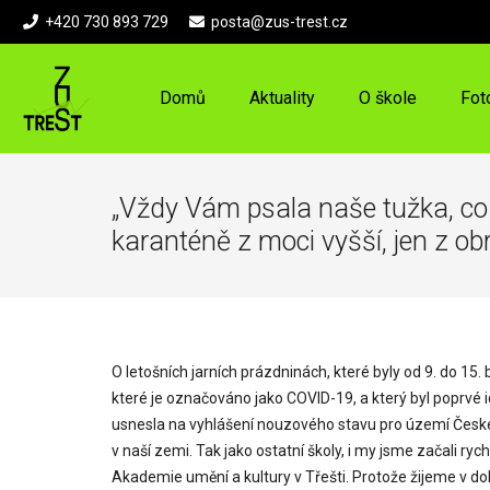
+420 730 893 729
posta@zus-trest.cz
Domů
Aktuality
O škole
Fot
„Vždy Vám psala naše tužka, co 
karanténě z moci vyšší, jen z ob
O letošních jarních prázdninách, které byly od 9. do 1
které je označováno jako COVID-19, a který byl poprvé 
usnesla na vyhlášení nouzového stavu pro území České 
v naší zemi. Tak jako ostatní školy, i my jsme začali ry
Akademie umění a kultury v Třešti. Protože žijeme v d