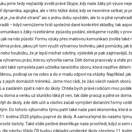
 jsme tedy nejčastěji zvolili právě Skype, kdy naše žáky při výuce nejen
í dynamika, agogika, ale v této těžké době, kdy se nesmíme setkat, je p
je „na druhé straně“ asi o jednu dobu opožděn, ale to si plně vynahrad
 poradili – když nemůžeme hrát společně dané konkrétní skladby, tak a
 komunikaci s žáky rozebíráme způsoby podání, sledujeme rozdíly v prov
a jak na nás působí. Formu výuky přes mailovou komunikaci zvolila také 
 téma práce, jakou při tom využít výtvarnou techniku, jaké pomůcky, jak 
ec nebo houbičku, že je lepší míchat odstíny, výsledek je pak zajímavější, ž
 výtvarnou práci, kterou vytvořila sama. Děti doma pracovaly a stále prac
ání také vymyslela paní učitelka tanečního oboru, která nejdříve dětem 
zkliknou, podívají se na video a do e-mailu odpoví na otázky. Například: j
ky z jejich domácích tréninků. Jsme moc rádi, že žáci všech našich oborů 
ů a zasláním zpět k nám do školy. Chtěla bych právě rodičům moc poděko
u doma a venku už sluníčko láká jít ven, tak dále pracují a pilně se dom
jít do školy, zde děti učit a všichni začali vymýšlet distanční formy vzděl
ým. Do tohoto výborného týmu patří také naše paní ekonomka, která se m
ž 11. května 2020 přijdou poprvé do školy. A samozřejmě do našeho týmu 
osté čistoty. Také stále pečlivě desinfikuje naše prostředí, když si sem
, dle návrhu Vlády ČR budou základní umělecké školy otevřeny 11. květn