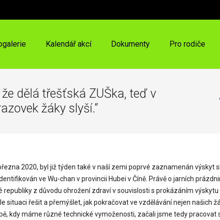
ogalerie
Kalendář akcí
Dokumenty
Pro rodiče
že dělá třešťská ZUŠka, teď v
razovek žáky slyší.“
5. března 2020, byl již týden také v naší zemi poprvé zaznamenán výskyt
identifikován ve Wu-chan v provincii Hubei v Číně. Právě o jarních prázd
republiky z důvodu ohrožení zdraví v souvislosti s prokázáním výskytu 
chle situaci řešit a přemýšlet, jak pokračovat ve vzdělávání nejen našich
obě, kdy máme různé technické vymoženosti, začali jsme tedy pracovat 