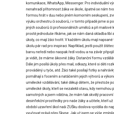
komunikace, WhatsApp, Messenger. Pro individuální výuku
nenahradí přítomnost žáka ve škole, špatně se nám tvoř
formou hrát v duu nebo jiném komorním seskupení, zvuk 
výuku orchestru či souborů, i v tomto případě jsme si
jiných souborů či profesionálních umělců a při mailové
prostě jednoduše říkáme, jak se nám daná skladba líbí 
úkoly, co mají žáci tvořit. V každém úkolu mají napsané
úkolu pár rad pro inspiraci. Například, jestli použít štět
barvu neředí nebo naopak ředí vodou a na závěr připojila
je vidět, že máme šikovné žáky. Distanční formu vzděláv
Dále jim posílá úkoly přes mail, odkazy, které si děti ro
prováděný u tyče, atd. Žáci také posílají fotky a nahráv
pomáhají s focením a natáčením jejich výtvorů a výkon
umělecké vzdělávání, také děkuji dětem, že přestože jso
umělecké školy, kteří se nezalekli stavu, kdy nemohou při
samotných a jsem vděčna, že mám tak skvělý pracovní t
desinfekční prostředky pro naše žáky a učitele, kteří u
období uzavření škol naši ZUŠku doslova vycídila do napr
vyučovat právě přes Skype. Jak už jsem se výše zmínila