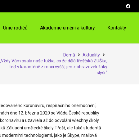
Unie rodičů
Akademie umění a kultury
Kontakty
Domů
Aktuality
„Vždy Vám psala naše tužka, co že dělá třešťská ZUŠka,
teď v karanténě z moci vyšší, jen z obrazovek žáky
slyší.“
 sledovaného koronaviru, respiračního onemocnění,
ninách dne 12. března 2020 se Vláda České republiky
koronaviru a uzavřela až do odvolání všechny školy
 žáků Základní umělecké školy Třešť, ale také studentů
s moderními technologiemi, jako je Skype, mailová